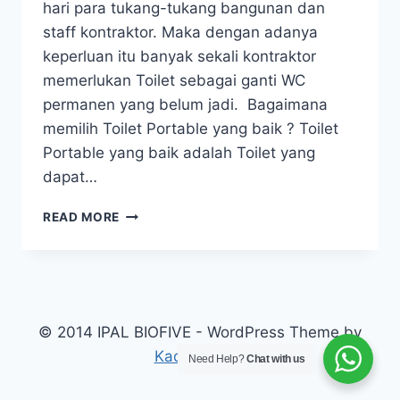
hari para tukang-tukang bangunan dan
staff kontraktor. Maka dengan adanya
keperluan itu banyak sekali kontraktor
memerlukan Toilet sebagai ganti WC
permanen yang belum jadi. Bagaimana
memilih Toilet Portable yang baik ? Toilet
Portable yang baik adalah Toilet yang
dapat…
TOILET
READ MORE
PORTABLE
© 2014 IPAL BIOFIVE - WordPress Theme by
Kadence WP
Need Help?
Chat with us