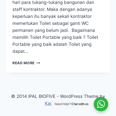
hari para tukang-tukang bangunan dan
staff kontraktor. Maka dengan adanya
keperluan itu banyak sekali kontraktor
memerlukan Toilet sebagai ganti WC
permanen yang belum jadi. Bagaimana
memilih Toilet Portable yang baik ? Toilet
Portable yang baik adalah Toilet yang
dapat…
TOILET
READ MORE
PORTABLE
© 2014 IPAL BIOFIVE - WordPress Theme by
Kadence WP
Need Help?
Chat with us