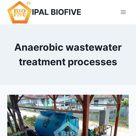
Skip
IPAL BIOFIVE
to
content
Anaerobic wastewater
treatment processes