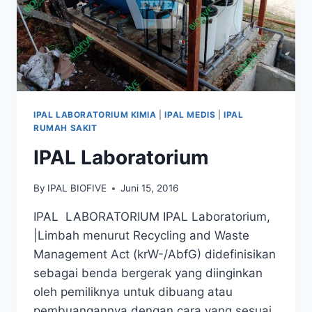
IPAL LABORATORIUM KIMIA
|
IPAL MEDIS
|
IPAL
RUMAH SAKIT
IPAL Laboratorium
By
IPAL BIOFIVE
Juni 15, 2016
IPAL LABORATORIUM IPAL Laboratorium,
|Limbah menurut Recycling and Waste
Management Act (krW-/AbfG) didefinisikan
sebagai benda bergerak yang diinginkan
oleh pemiliknya untuk dibuang atau
pembuangannya dengan cara yang sesuai,