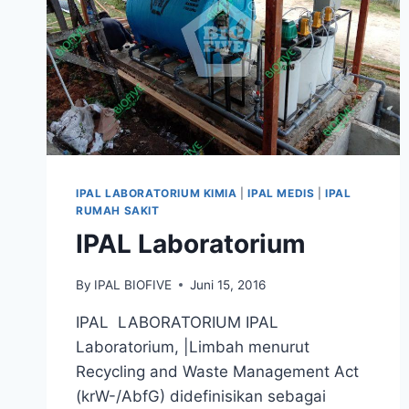
IPAL LABORATORIUM KIMIA
|
IPAL MEDIS
|
IPAL
RUMAH SAKIT
IPAL Laboratorium
By
IPAL BIOFIVE
Juni 15, 2016
IPAL LABORATORIUM IPAL
Laboratorium, |Limbah menurut
Recycling and Waste Management Act
(krW-/AbfG) didefinisikan sebagai