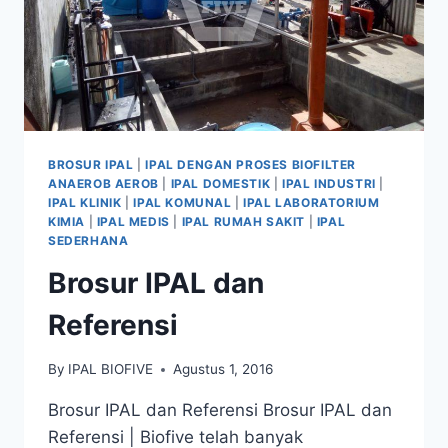
BROSUR IPAL
|
IPAL DENGAN PROSES BIOFILTER
ANAEROB AEROB
|
IPAL DOMESTIK
|
IPAL INDUSTRI
|
IPAL KLINIK
|
IPAL KOMUNAL
|
IPAL LABORATORIUM
KIMIA
|
IPAL MEDIS
|
IPAL RUMAH SAKIT
|
IPAL
SEDERHANA
Brosur IPAL dan
Referensi
By
IPAL BIOFIVE
Agustus 1, 2016
Brosur IPAL dan Referensi Brosur IPAL dan
Referensi | Biofive telah banyak