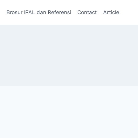
Brosur IPAL dan Referensi
Contact
Article