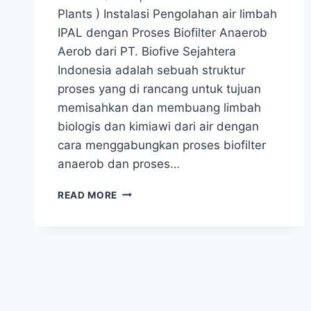
Plants ) Instalasi Pengolahan air limbah
IPAL dengan Proses Biofilter Anaerob
Aerob dari PT. Biofive Sejahtera
Indonesia adalah sebuah struktur
proses yang di rancang untuk tujuan
memisahkan dan membuang limbah
biologis dan kimiawi dari air dengan
cara menggabungkan proses biofilter
anaerob dan proses…
IPAL
READ MORE
INSTALASI
PENGOLAHAN
AIR
LIMBAH