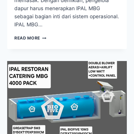
memasak. Dengan demikian, pengelola
dapur harus menerapkan IPAL MBG
sebagai bagian inti dari sistem operasional.
IPAL MBG…
IPAL
READ MORE
MBG:
SOLUSI
WAJIB
DAPUR
MAKAN
BERGIZI
GRATIS
YANG
RAMAH
LINGKUNGAN