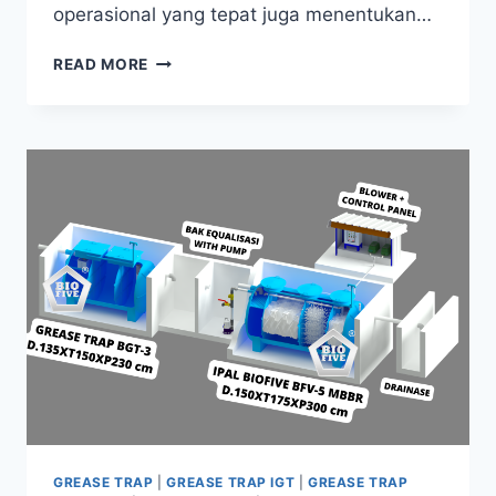
operasional yang tepat juga menentukan…
STANDAR
READ MORE
IPAL
DI
INDONESIA:
REGULASI
LINGKUNGAN
DAN
BEST
PRACTICE
OPERASIONAL
GREASE TRAP
|
GREASE TRAP IGT
|
GREASE TRAP