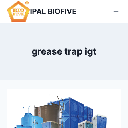
Skip
IPAL BIOFIVE
to
content
grease trap igt