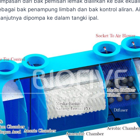
impasan dari bak pemisah lemak dialirkan ke bak ekuali
ebagai bak penampung limbah dan bak kontrol aliran. Ai
lanjutnya dipompa ke dalam tangki ipal.