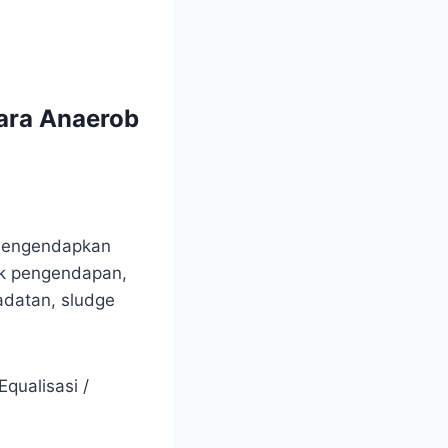
ara Anaerob
 mengendapkan
bak pengendapan,
adatan, sludge
qualisasi /