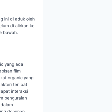
 ini di aduk oleh
lum di alirkan ke
ke bawah.
ic yang ada
apisan film
at organic yang
teri terlibat
apat interaksi
am penguraian
n dalam
ling dominan