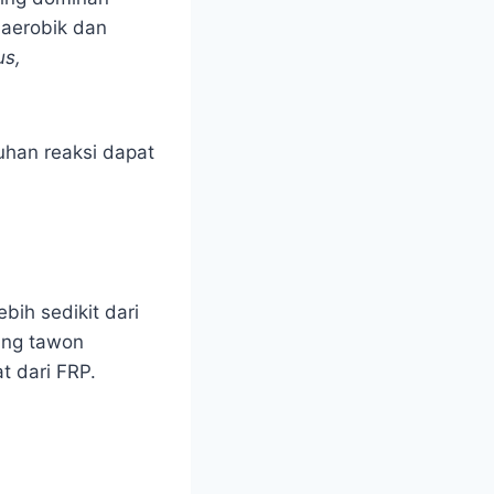
naerobik dan
us,
ruhan reaksi dapat
bih sedikit dari
ang tawon
t dari FRP.