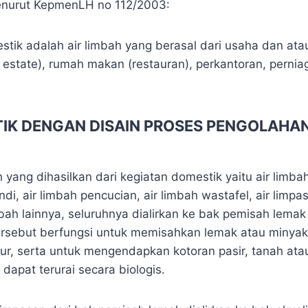
menurut KepmenLH no 112/2003:
stik adalah air limbah yang berasal dari usaha dan ata
 estate), rumah makan (restauran), perkantoran, perni
TIK DENGAN DISAIN PROSES PENGOLAHA
h yang dihasilkan dari kegiatan domestik yaitu air limbah
i, air limbah pencucian, air limbah wastafel, air limpas
mbah lainnya, seluruhnya dialirkan ke bak pemisah lema
rsebut berfungsi untuk memisahkan lemak atau minyak
pur, serta untuk mengendapkan kotoran pasir, tanah at
dapat terurai secara biologis.