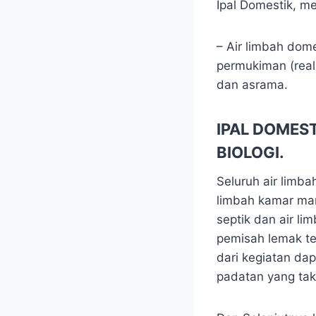
Ipal Domestik, 
– Air limbah dome
permukiman (real
dan asrama.
IPAL DOMES
BIOLOGI.
Seluruh air limba
limbah kamar mand
septik dan air li
pemisah lemak te
dari kegiatan da
padatan yang tak 