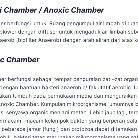
si Chamber
/ Anoxic Chamber
er berfungsi untuk Ruang pengumpul air limbah di ruang
lower dengan diffuser untuk mengaduk air limbah sebe
erob (biofilter Anaerob) dengan arah aliran dari atas 
ic Chamber
r berfungsi sebagai tempat penguraian zat –zat organ
dengan bantuan bakteri anaerobic/ fakultatif aerobic. L
akan tumbuh pada permukaan media dan menguraikan z
 Anoxic Chamber. Kumpulan mikroorganisme, umumnya bak
i senyawa organic menjadi metan. Lebih jauh lagi, terd
 bermacam- macam kelompok bakteri yang berperan dal
 beberapa jamur (fungi) dan protozoa dapat ditemuka
obik, bakteri tetap merupakan mikroorganisme yang pa