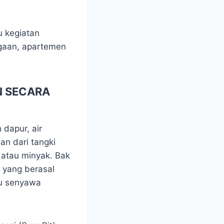
u kegiatan
agaan, apartemen
N SECARA
 dapur, air
an dari tangki
k atau minyak. Bak
 yang berasal
au senyawa