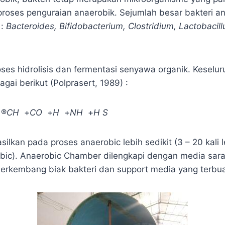
proses penguraian anaerobik. Sejumlah besar bakteri a
 :
Bacteroides, Bifidobacterium, Clostridium, Lactobacill
oses hidrolisis dan fermentasi senyawa organik. Keselu
ai berikut (Polprasert, 1989) :
 ®
CH
­ +
CO
­ +
H
­ +
NH
­ +
H S
ilkan pada proses anaerobic lebih sedikit (3 – 20 kali le
bic). Anaerobic Chamber dilengkapi dengan media sar
erkembang biak bakteri dan support media yang terbua