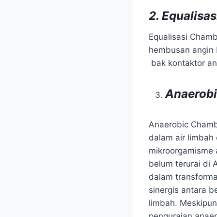
2
. Equalisa
Equalisasi Chamb
hembusan angin b
bak kontaktor ana
Anaerob
Anaerobic Chambe
dalam air limbah 
mikroorgamisme 
belum terurai di
dalam transformas
sinergis antara
limbah. Meskipun
penguraian anaer